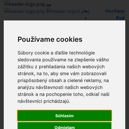
Horňany
Pod
Striebornicou
Stará Husitská
Používame cookies
Nehnuteľnosti
Byty
Rodinné domy
Súbory cookie a ďalšie technológie
Chalupy
sledovania používame na zlepšenie vášho
Chaty
zážitku z prehliadania našich webových
Pozemky
stránok, na to, aby sme vám zobrazovali
Komerčné priestory
prispôsobený obsah a cielené reklamy, na
Hľadáme pre klientov
analýzu návštevnosti našich webových
Predané
stránok a na pochopenie toho, odkiaľ naši
Blog
návštevníci prichádzajú.
Referencie
O nás
Súhlasím
Naše služby
Odmietam
Financovanie