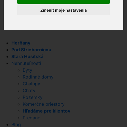
Kontakt
Zmeniť moje nastavenia
Chcem PREDAŤ
Horňany
Pod Striebornicou
Stará Husitská
Nehnuteľnosti
Byty
Rodinné domy
Chalupy
Chaty
Pozemky
Komerčné priestory
Hľadáme pre klientov
Predané
Blog