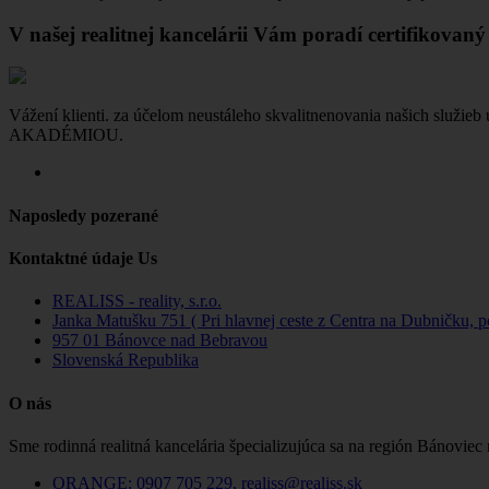
V našej realitnej kancelárii Vám poradí certifikovan
Vážení klienti. za účelom neustáleho skvalitnenovania našich slu
AKADÉMIOU.
Naposledy pozerané
Kontaktné údaje Us
REALISS - reality, s.r.o.
Janka Matušku 751 ( Pri hlavnej ceste z Centra na Dubničku, 
957 01 Bánovce nad Bebravou
Slovenská Republika
O nás
Sme rodinná realitná kancelária špecializujúca sa na región Bánoviec
ORANGE: 0907 705 229, realiss@realiss.sk