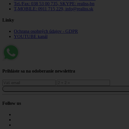
Tel./Fax: 038 53 00 735, SKYPE: realiss-bn
T-MOBILE: 0911 715 229, info@realiss.sk
Linky
Ochrana osobných údajov - GDPR
YOUTUBE kanál
Prihláste sa na odoberanie newslettra
Follow us