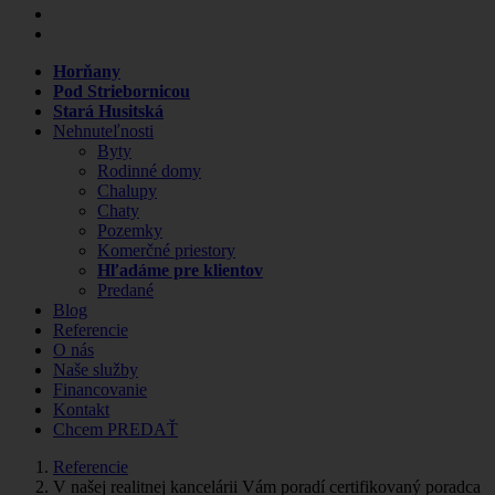
Horňany
Pod Striebornicou
Stará Husitská
Nehnuteľnosti
Byty
Rodinné domy
Chalupy
Chaty
Pozemky
Komerčné priestory
Hľadáme pre klientov
Predané
Blog
Referencie
O nás
Naše služby
Financovanie
Kontakt
Chcem PREDAŤ
Referencie
V našej realitnej kancelárii Vám poradí certifikovaný poradca