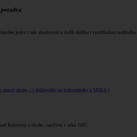
ý poradca
žieb úspešne jeden z nás absolvoval a zložil skúšku s certifikátom
po pravej strane – v križovatke od jednosmerky z MSKS )
 nad Bebravou a okolie, založená v roku 2005.