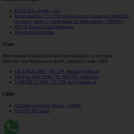
REALISS - reality, s.r.o.
Janka Matušku 751 ( Pri hlavnej ceste z Centra na Dubničku,
po pravej strane – v križovatke od jednosmerky z MSKS )
957 01 Bánovce nad Bebravou
Slovenská Republika
O nás
Sme rodinná realitná kancelária špecializujúca sa na región
Bánoviec nad Bebravou a okolie, založená v roku 2005.
ORANGE: 0907 705 229, realiss@realiss.sk
Tel./Fax: 038 53 00 735, SKYPE: realiss-bn
T-MOBILE: 0911 715 229, info@realiss.sk
Linky
Ochrana osobných údajov - GDPR
YOUTUBE kanál