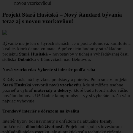
novou vzorkovňou!
Projekt Stará Husitská – Nový štandard bývania
teraz aj s novou vzorkovňou!
Bývanie nie je len o štyroch stenách. Je o pocite domova. komforte a
kvalite. ktorú denne vnímate. A práve tieto hodnoty sú základom
projektu
Stará Husitská
– novostavby v tichej a vyhľadávanej časti
sídliska
Dubnička
v Bánovciach nad Bebravou.
Nová vzorkovňa: Vyberte si interiér podľa seba
Každý z nás má iný vkus. predstavy a potreby. Preto sme v projekte
Stará Husitská
vytvorili
novú vzorkovňu
. kde si môžete osobne
pozrieť a vybrať
materiály a dekory
. ktoré budú tvoriť srdce vášho
nového domova. Už žiadne kompromisy – vy si vyberáte to. čo vám
najviac vyhovuje.
Trendový interiér s dôrazom na kvalitu
Interiér bytov bol navrhnutý s ohľadom na aktuálne
trendy
.
funkčnosť a
dlhodobú životnosť
. Projektanti spolu s investorom
zohľadnili nielen estetiku. ale aj praktickosť a technické riešenia.