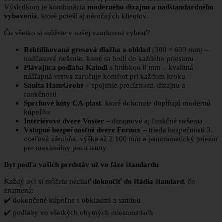
Výsledkom je kombinácia
moderného dizajnu a nadštandardného
vybavenia
. ktoré poteší aj náročných klientov.
Čo všetko si môžete v našej vzorkovni vybrať?
Rektifikovaná gresová dlažba a obklad
(300 × 600 mm) –
nadčasové riešenie. ktoré sa hodí do každého priestoru
Plávajúca podlaha Kaindl
s hrúbkou 8 mm – kvalitná
nášľapná vrstva zaručuje komfort pri každom kroku
Sanita HansGrohe
– spojenie precíznosti. dizajnu a
funkčnosti
Sprchové kúty CA-plast
. ktoré dokonale dopĺňajú modernú
kúpeľňu
Interiérové dvere Voster
– dizajnové aj funkčné riešenia
Vstupné bezpečnostné dvere Fornox
– trieda bezpečnosti 3.
oceľová zárubňa. výška až 2 100 mm a panoramatický priezor
pre maximálny pocit istoty
Byt podľa vašich predstáv už vo fáze štandardu
Každý byt si môžete nechať
dokončiť do štádia štandard
. čo
znamená:
✔️
dokončené kúpeľne s obkladmi a sanitou
✔️
podlahy vo všetkých obytných miestnostiach