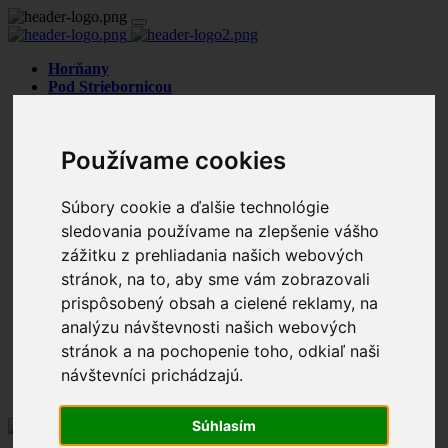
Horňany
Pod Striebornicou
Stará Husitská
Nehnuteľnosti
Byty
Používame cookies
Rodinné domy
Chalupy
Chaty
Súbory cookie a ďalšie technológie
Pozemky
sledovania používame na zlepšenie vášho
Komerčné priestory
Hľadáme pre klientov
zážitku z prehliadania našich webových
Predané
stránok, na to, aby sme vám zobrazovali
Blog
prispôsobený obsah a cielené reklamy, na
Referencie
O nás
analýzu návštevnosti našich webových
Naše služby
stránok a na pochopenie toho, odkiaľ naši
Financovanie
návštevníci prichádzajú.
Kontakt
Chcem PREDAŤ
Súhlasím