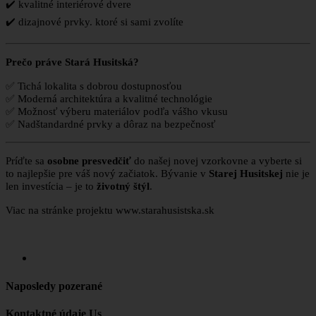
✔️
kvalitné interiérové dvere
✔️
dizajnové prvky. ktoré si sami zvolíte
Prečo práve Stará Husitská?
✅
Tichá lokalita s dobrou dostupnosťou
✅
Moderná architektúra a kvalitné technológie
✅
Možnosť výberu materiálov podľa vášho vkusu
✅
Nadštandardné prvky a dôraz na bezpečnosť
Príďte sa
osobne presvedčiť
do našej novej vzorkovne a vyberte si
to najlepšie pre váš nový začiatok. Bývanie v
Starej Husitskej
nie je
len investícia – je to
životný štýl
.
Viac na stránke projektu www.starahusistska.sk
Naposledy pozerané
Kontaktné údaje Us