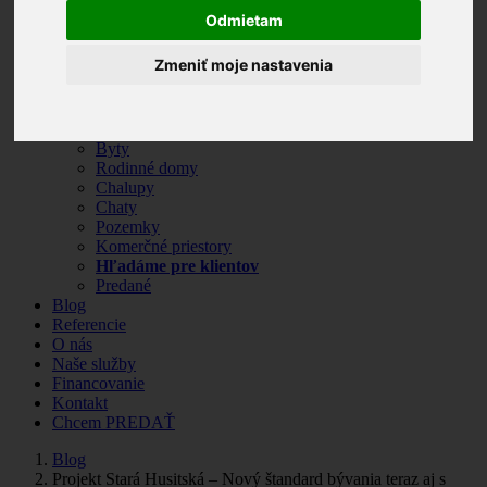
Odmietam
Zmeniť moje nastavenia
Horňany
Pod Striebornicou
Stará Husitská
Nehnuteľnosti
Byty
Rodinné domy
Chalupy
Chaty
Pozemky
Komerčné priestory
Hľadáme pre klientov
Predané
Blog
Referencie
O nás
Naše služby
Financovanie
Kontakt
Chcem PREDAŤ
Blog
Projekt Stará Husitská – Nový štandard bývania teraz aj s