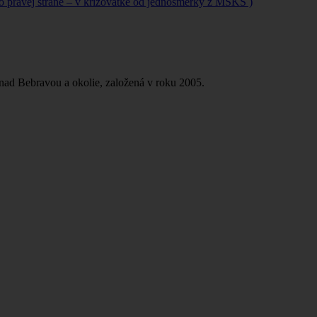
po pravej strane – v križovatke od jednosmerky z MSKS )
 nad Bebravou a okolie, založená v roku 2005.