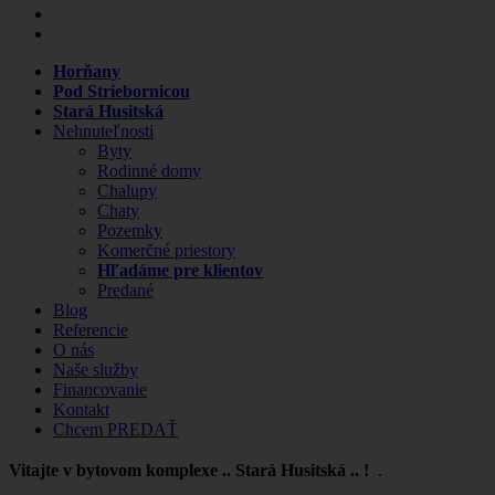
Horňany
Pod Striebornicou
Stará Husitská
Nehnuteľnosti
Byty
Rodinné domy
Chalupy
Chaty
Pozemky
Komerčné priestory
Hľadáme pre klientov
Predané
Blog
Referencie
O nás
Naše služby
Financovanie
Kontakt
Chcem PREDAŤ
Vitajte v bytovom komplexe .. Stará Husitská .. !
.