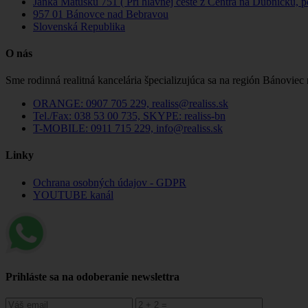
Janka Matušku 751 ( Pri hlavnej ceste z Centra na Dubničku, 
957 01 Bánovce nad Bebravou
Slovenská Republika
O nás
Sme rodinná realitná kancelária špecializujúca sa na región Bánoviec
ORANGE: 0907 705 229, realiss@realiss.sk
Tel./Fax: 038 53 00 735, SKYPE: realiss-bn
T-MOBILE: 0911 715 229, info@realiss.sk
Linky
Ochrana osobných údajov - GDPR
YOUTUBE kanál
Prihláste sa na odoberanie newslettra