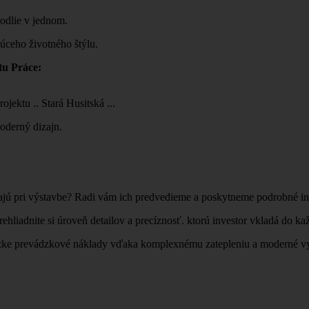
hodlie v jednom.
úceho životného štýlu.
tu Práce:
jektu .. Stará Husitská ...
oderný dizajn.
ajú pri výstavbe? Radi vám ich predvedieme a poskytneme podrobné inf
ehliadnite si úroveň detailov a precíznosť. ktorú investor vkladá do ka
zke prevádzkové náklady vďaka komplexnému zatepleniu a moderné vyba