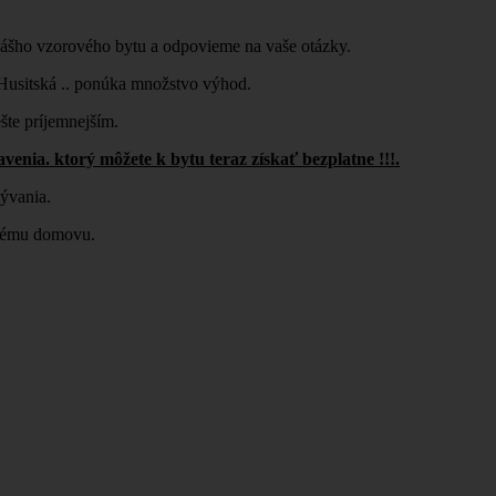
ášho vzorového bytu a odpovieme na vaše otázky.
 Husitská .. ponúka množstvo výhod.
šte príjemnejším.
nia. ktorý môžete k bytu teraz získať bezplatne !!!.
bývania.
ovému domovu.