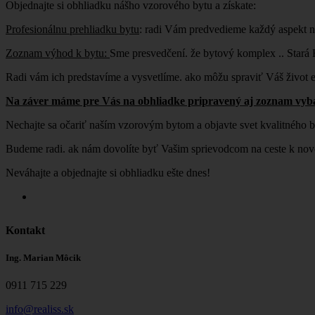
Objednajte si obhliadku nášho vzorového bytu a získate:
Profesionálnu prehliadku bytu
: radi Vám predvedieme každý aspekt n
Zoznam výhod k bytu:
Sme presvedčení. že bytový komplex .. Stará
Radi vám ich predstavíme a vysvetlíme. ako môžu spraviť Váš život e
Na záver máme pre Vás na obhliadke pripravený aj zoznam vybave
Nechajte sa očariť naším vzorovým bytom a objavte svet kvalitného 
Budeme radi. ak nám dovolíte byť Vašim sprievodcom na ceste k n
Neváhajte a objednajte si obhliadku ešte dnes!
Kontakt
Ing. Marian Môcik
0911 715 229
info@realiss.sk