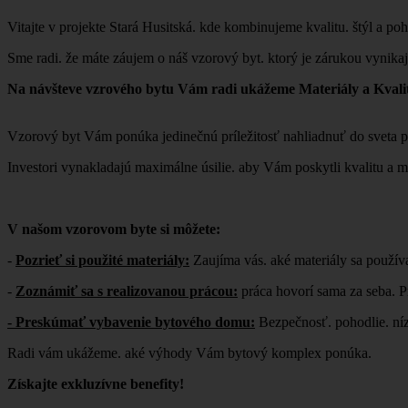
Vitajte v projekte Stará Husitská. kde kombinujeme kvalitu. štýl a po
Sme radi. že máte záujem o náš vzorový byt. ktorý je zárukou vynikaj
Na návšteve vzrového bytu Vám radi ukážeme Materiály a Kvali
Vzorový byt Vám ponúka jedinečnú príležitosť nahliadnuť do sveta pro
Investori vynakladajú maximálne úsilie. aby Vám poskytli kvalitu a m
V našom vzorovom byte si môžete:
-
Pozrieť si použité materiály:
Zaujíma vás. aké materiály sa použív
-
Zoznámiť sa s realizovanou prácou:
práca hovorí sama za seba. Pr
- Preskúmať vybavenie bytového domu:
Bezpečnosť. pohodlie. ní
Radi vám ukážeme. aké výhody Vám bytový komplex ponúka.
Získajte exkluzívne benefity!