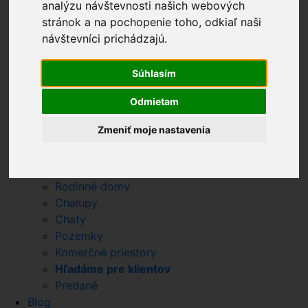
analýzu návštevnosti našich webových
Kontakt
stránok a na pochopenie toho, odkiaľ naši
Chcem PREDAŤ
návštevníci prichádzajú.
Súhlasím
Odmietam
Horňany
Pod Striebornicou
Zmeniť moje nastavenia
Stará Husitská
Nehnuteľnosti
Byty
Rodinné domy
Chalupy
Chaty
Pozemky
Komerčné priestory
Hľadáme pre klientov
Predané
Blog