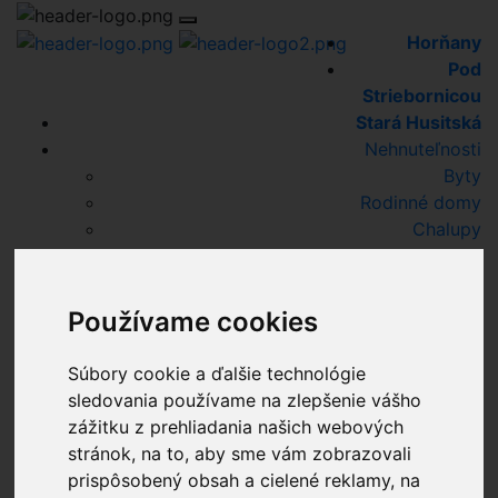
Horňany
Pod
Striebornicou
Stará Husitská
Nehnuteľnosti
Byty
Rodinné domy
Chalupy
Chaty
Pozemky
Komerčné priestory
Používame cookies
Hľadáme pre klientov
Predané
Súbory cookie a ďalšie technológie
Blog
sledovania používame na zlepšenie vášho
Referencie
zážitku z prehliadania našich webových
O nás
stránok, na to, aby sme vám zobrazovali
Naše služby
prispôsobený obsah a cielené reklamy, na
Financovanie