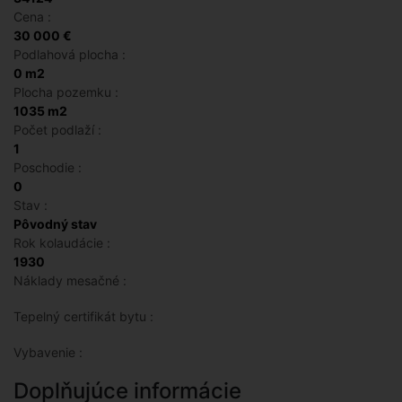
Cena :
30 000 €
Podlahová plocha :
0 m2
Plocha pozemku :
1035 m2
Počet podlaží :
1
Poschodie :
0
Stav :
Pôvodný stav
Rok kolaudácie :
1930
Náklady mesačné :
Tepelný certifikát bytu :
Vybavenie :
Doplňujúce informácie