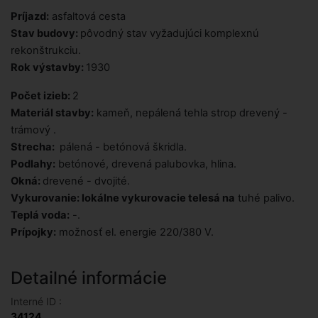
Príjazd:
asfaltová cesta
Stav budovy:
pôvodný stav vyžadujúci komplexnú
rekonštrukciu.
Rok výstavby:
1930
Počet izieb:
2
Materiál stavby:
kameň, nepálená tehla strop drevený -
trámový .
Strecha:
pálená - betónová škridla.
Podlahy:
betónové, drevená palubovka, hlina.
Okná:
drevené - dvojité.
Vykurovanie:
lokálne vykurovacie telesá na
tuhé palivo.
Teplá voda:
-.
Prípojky:
možnosť el. energie 220/380 V.
Detailné informácie
Interné ID :
34124