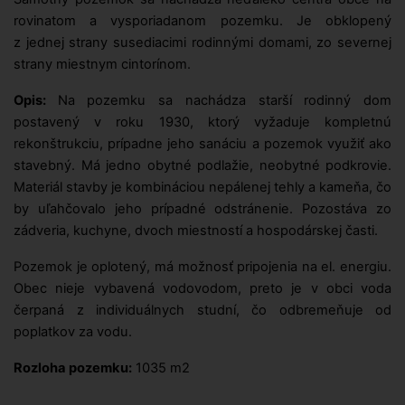
rovinatom a vysporiadanom pozemku. Je obklopený
z jednej strany susediacimi rodinnými domami, zo severnej
strany miestnym cintorínom.
Opis:
Na pozemku sa nachádza starší rodinný dom
postavený v roku 1930, ktorý vyžaduje kompletnú
rekonštrukciu, prípadne jeho sanáciu a pozemok využiť ako
stavebný. Má jedno obytné podlažie, neobytné podkrovie.
Materiál stavby je kombináciou nepálenej tehly a kameňa, čo
by uľahčovalo jeho prípadné odstránenie. Pozostáva zo
zádveria, kuchyne, dvoch miestností a hospodárskej časti.
Pozemok je oplotený, má možnosť pripojenia na el. energiu.
Obec nieje vybavená vodovodom, preto je v obci voda
čerpaná z individuálnych studní, čo odbremeňuje od
poplatkov za vodu.
Rozloha pozemku:
1035 m2