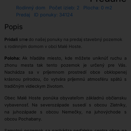
Rodinný dom
Počet izieb: 2
Plocha: 0 m2
Predaj
ID ponuky: 34124
Popis
Pridali
sm
e
do našej ponuky na predaj stavebný pozemok
s rodinným domom v obci Malé Hoste.
Poloha:
Ak hľadáte miesto, kde môžete uniknúť ruchu a
zhonu mesta tak tento pozemok je určený pre Vás.
Nachádza sa v príjemnom prostredí obce obklopenej
krásnou prírodou, čo vytvára príjemnú atmosféru spätú s
tradičným vidieckym životom.
Obec Malé Hoste ponúka obyvateľom základnú občiansku
vybavenosť.
Na severozápade susedí s obcou Zlatníky,
na juhozápade s obcou Nemečky, na juhovýchode s
obcou Pochabany.
Samotný pozemok sa nachádza neďaleko centra obce na