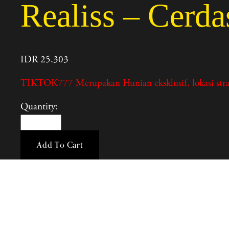
Realiss – Cerd
IDR 25.303
TIKTOK777 Merupakan Hunian eksklusif, lokasi strateg
Quantity:
Add To Cart