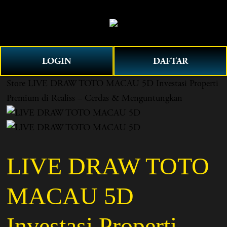
O
0
p
e
n
LOGIN
DAFTAR
M
e
Store
LIVE DRAW TOTO MACAU 5D Investasi Properti
n
Premium di Realiss – Cerdas & Menguntungkan
u
LIVE DRAW TOTO
MACAU 5D
Investasi Properti