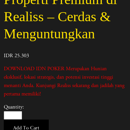
Realiss – Cerdas &
Menguntungkan
IDR 25.303
DOWNLOAD IDN POKER Merupakan Hunian
eksklusif, lokasi strategis, dan potensi investasi tinggi
menanti Anda. Kunjungi Realiss sekarang dan jadilah yang
pertama memiliki!
Quantity:
Add To Cart