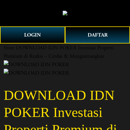
O
0
p
e
n
LOGIN
DAFTAR
M
e
Store
DOWNLOAD IDN POKER Investasi Properti
n
Premium di Realiss – Cerdas & Menguntungkan
u
DOWNLOAD IDN
POKER Investasi
Properti Premium di