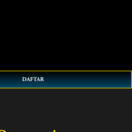
0
DAFTAR