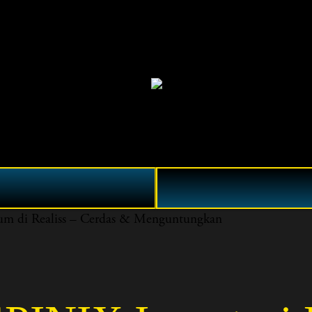
m di Realiss – Cerdas & Menguntungkan