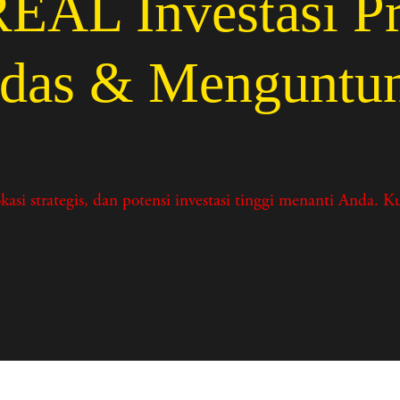
L Investasi Pr
erdas & Menguntu
trategis, dan potensi investasi tinggi menanti Anda. Kun