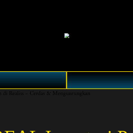
 di Realiss – Cerdas & Menguntungkan