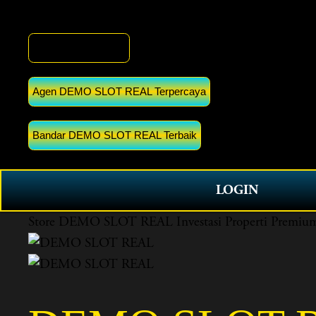
DEMO SLOT REAL
Agen DEMO SLOT REAL Terpercaya
Bandar DEMO SLOT REAL Terbaik
LOGIN
Store
DEMO SLOT REAL Investasi Properti Premium