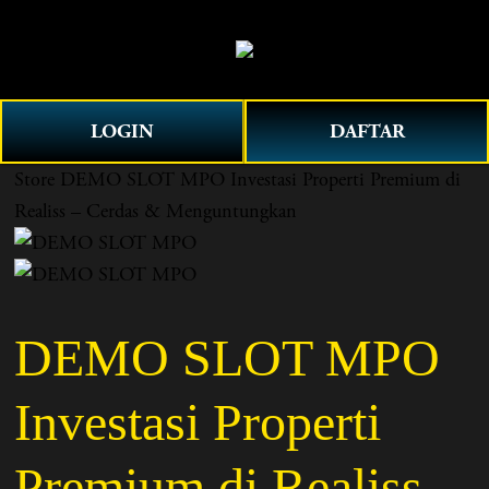
O
0
p
e
n
LOGIN
DAFTAR
M
e
Store
DEMO SLOT MPO Investasi Properti Premium di
n
Realiss – Cerdas & Menguntungkan
u
DEMO SLOT MPO
Investasi Properti
Premium di Realiss –