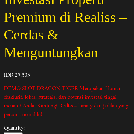
Premium di Realiss –
Cerdas &
Menguntungkan
IDR 25.303
DEMO SLOT DRAGON TIGER Merupakan Hunian
eksklusif, lokasi strategis, dan potensi investasi tinggi
menanti Anda. Kunjungi Realiss sekarang dan jadilah yang
pertama memiliki!
Quantity: