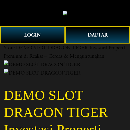
O
0
p
e
n
LOGIN
DAFTAR
M
e
Store
DEMO SLOT DRAGON TIGER Investasi Properti
n
Premium di Realiss – Cerdas & Menguntungkan
u
DEMO SLOT
DRAGON TIGER
Investasi Properti