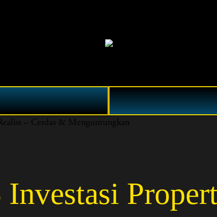
Realiss – Cerdas & Menguntungkan
vestasi Propert