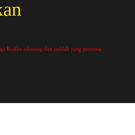
kan
i Realiss sekarang dan jadilah yang pertama