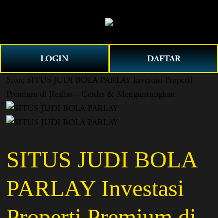
O
0
p
e
n
LOGIN
DAFTAR
M
e
Store
SITUS JUDI BOLA PARLAY Investasi Properti
n
Premium di Realiss – Cerdas & Menguntungkan
u
SITUS JUDI BOLA
PARLAY Investasi
Properti Premium di