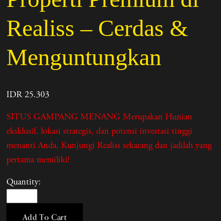
Realiss – Cerdas &
Menguntungkan
IDR 25.303
SITUS GAMPANG MENANG Merupakan Hunian
eksklusif, lokasi strategis, dan potensi investasi tinggi
menanti Anda. Kunjungi Realiss sekarang dan jadilah yang
pertama memiliki!
Quantity:
Add To Cart