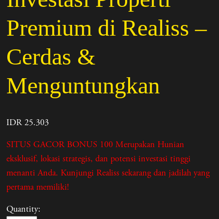
Premium di Realiss –
Cerdas &
Menguntungkan
IDR 25.303
SITUS GACOR BONUS 100 Merupakan Hunian
eksklusif, lokasi strategis, dan potensi investasi tinggi
menanti Anda. Kunjungi Realiss sekarang dan jadilah yang
pertama memiliki!
Quantity: