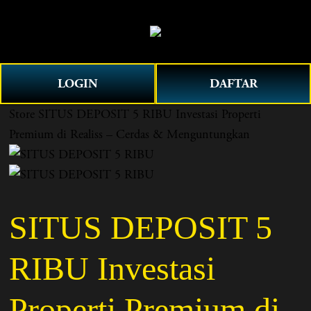
O
0
p
e
n
LOGIN
DAFTAR
M
e
Store
SITUS DEPOSIT 5 RIBU Investasi Properti
n
Premium di Realiss – Cerdas & Menguntungkan
u
SITUS DEPOSIT 5
RIBU Investasi
Properti Premium di