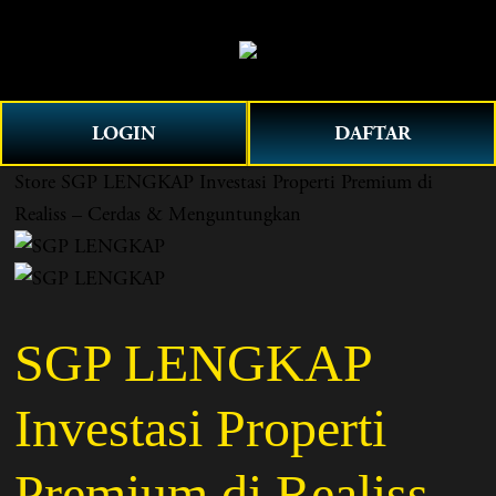
O
0
p
e
n
LOGIN
DAFTAR
M
e
Store
SGP LENGKAP Investasi Properti Premium di
n
Realiss – Cerdas & Menguntungkan
u
SGP LENGKAP
Investasi Properti
Premium di Realiss –