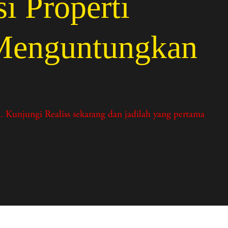
 Properti
 Menguntungkan
 Kunjungi Realiss sekarang dan jadilah yang pertama