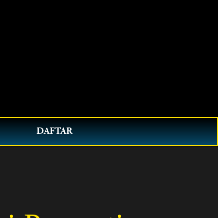
0
DAFTAR