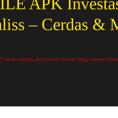
 APK Investasi
liss – Cerdas &
si strategis, dan potensi investasi tinggi menanti Anda.