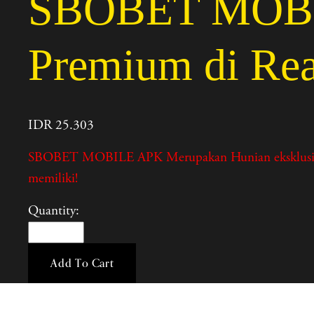
SBOBET MOBILE
Premium di Rea
IDR 25.303
SBOBET MOBILE APK Merupakan Hunian eksklusif, loka
memiliki!
Quantity:
Add To Cart