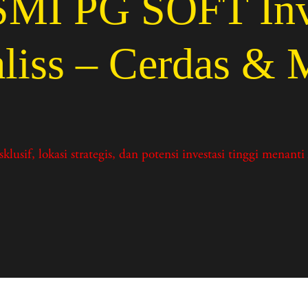
I PG SOFT Inves
liss – Cerdas &
lokasi strategis, dan potensi investasi tinggi menanti A