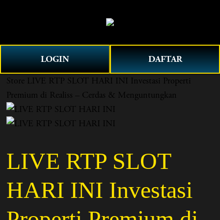
O
0
p
e
n
LOGIN
DAFTAR
M
e
Store
LIVE RTP SLOT HARI INI Investasi Properti
n
Premium di Realiss – Cerdas & Menguntungkan
u
LIVE RTP SLOT
HARI INI Investasi
Properti Premium di