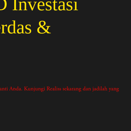
nvestasi
erdas &
i Anda. Kunjungi Realiss sekarang dan jadilah yang