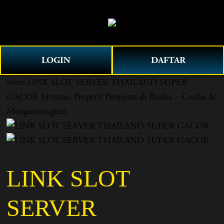
O
0
p
e
n
LOGIN
DAFTAR
M
e
Store
LINK SLOT SERVER THAILAND SUPER
n
GACOR Investasi Properti Premium di Realiss – Cerdas &
u
Menguntungkan
LINK SLOT
SERVER