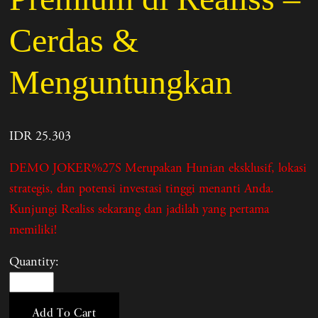
Cerdas &
Menguntungkan
IDR 25.303
DEMO JOKER%27S Merupakan Hunian eksklusif, lokasi
strategis, dan potensi investasi tinggi menanti Anda.
Kunjungi Realiss sekarang dan jadilah yang pertama
memiliki!
Quantity:
Add To Cart