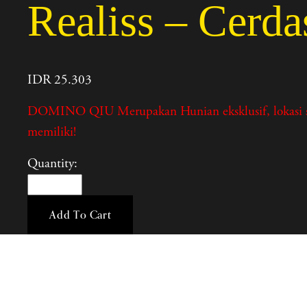
Realiss – Cerd
IDR 25.303
DOMINO QIU Merupakan Hunian eksklusif, lokasi strat
memiliki!
Quantity:
Add To Cart