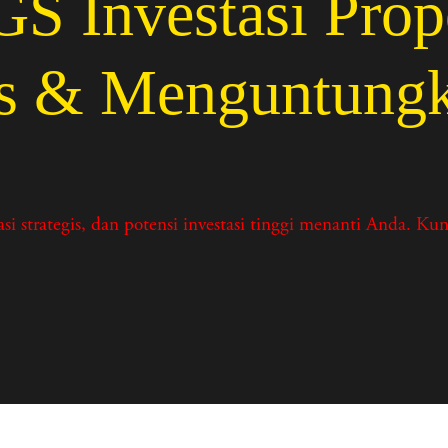
Investasi Prope
as & Menguntung
ategis, dan potensi investasi tinggi menanti Anda. Kunju