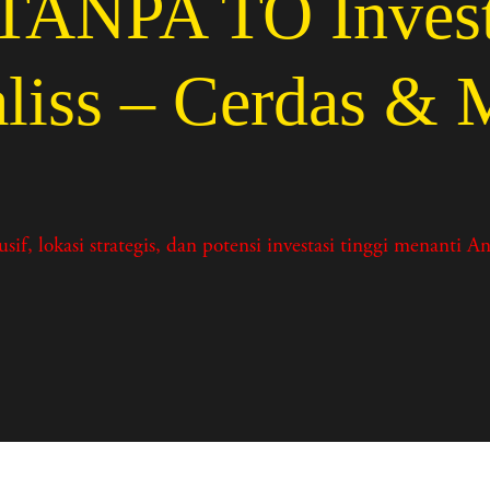
NPA TO Investas
liss – Cerdas &
kasi strategis, dan potensi investasi tinggi menanti And