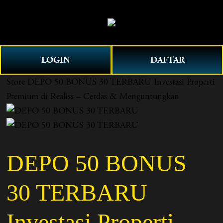
O
0
p
e
n
LOGIN
DAFTAR
M
e
Store
DEPO 50 BONUS 30 TERBARU Investasi Properti
n
Premium di Realiss – Cerdas & Menguntungkan
u
DEPO 50 BONUS
30 TERBARU
Investasi Properti