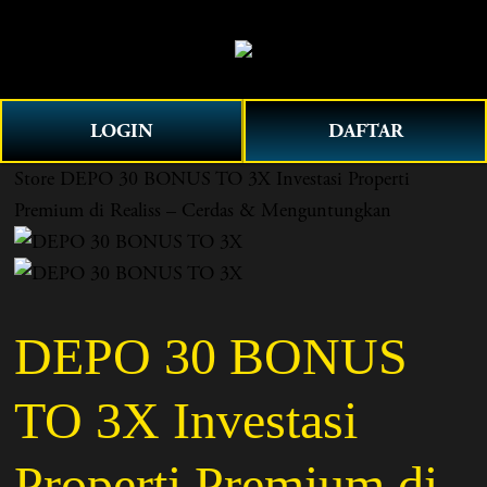
O
0
p
e
n
LOGIN
DAFTAR
M
e
Store
DEPO 30 BONUS TO 3X Investasi Properti
n
Premium di Realiss – Cerdas & Menguntungkan
u
DEPO 30 BONUS
TO 3X Investasi
Properti Premium di