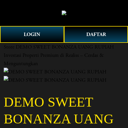
O
0
p
e
n
LOGIN
DAFTAR
M
e
Store
DEMO SWEET BONANZA UANG RUPIAH
n
Investasi Properti Premium di Realiss – Cerdas &
u
Menguntungkan
DEMO SWEET
BONANZA UANG