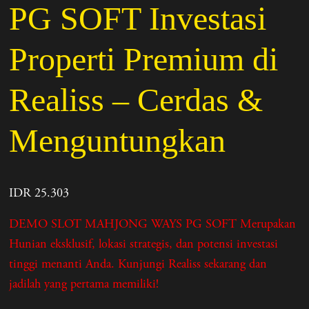
PG SOFT Investasi
Properti Premium di
Realiss – Cerdas &
Menguntungkan
IDR 25.303
DEMO SLOT MAHJONG WAYS PG SOFT Merupakan
Hunian eksklusif, lokasi strategis, dan potensi investasi
tinggi menanti Anda. Kunjungi Realiss sekarang dan
jadilah yang pertama memiliki!