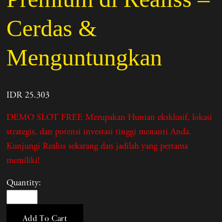
Cerdas &
Menguntungkan
IDR 25.303
DEMO SLOT FREE Merupakan Hunian eksklusif, lokasi
strategis, dan potensi investasi tinggi menanti Anda.
Kunjungi Realiss sekarang dan jadilah yang pertama
memiliki!
Quantity:
Add To Cart