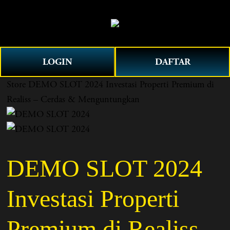
O
0
p
e
n
LOGIN
DAFTAR
M
e
Store
DEMO SLOT 2024 Investasi Properti Premium di
n
Realiss – Cerdas & Menguntungkan
u
DEMO SLOT 2024
Investasi Properti
Premium di Realiss –