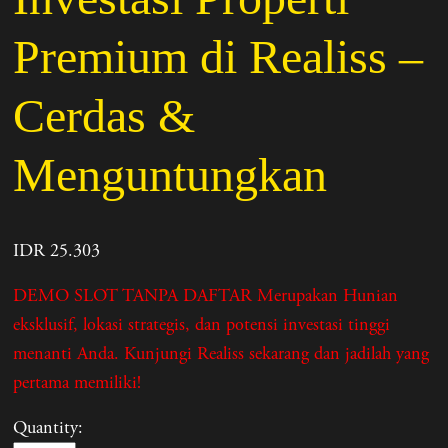
Premium di Realiss –
Cerdas &
Menguntungkan
IDR 25.303
DEMO SLOT TANPA DAFTAR Merupakan Hunian
eksklusif, lokasi strategis, dan potensi investasi tinggi
menanti Anda. Kunjungi Realiss sekarang dan jadilah yang
pertama memiliki!
Quantity: