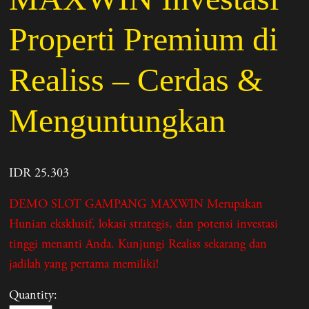
Properti Premium di
Realiss – Cerdas &
Menguntungkan
IDR 25.303
DEMO SLOT GAMPANG MAXWIN Merupakan
Hunian eksklusif, lokasi strategis, dan potensi investasi
tinggi menanti Anda. Kunjungi Realiss sekarang dan
jadilah yang pertama memiliki!
Quantity: