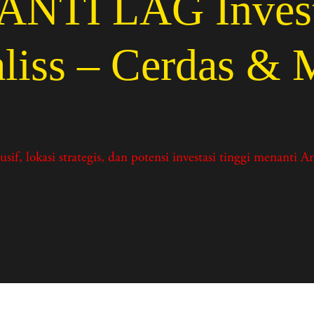
TI LAG Investas
liss – Cerdas &
asi strategis, dan potensi investasi tinggi menanti And