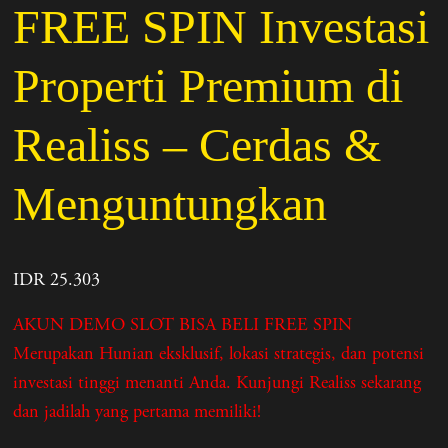
FREE SPIN Investasi
Properti Premium di
Realiss – Cerdas &
Menguntungkan
IDR 25.303
AKUN DEMO SLOT BISA BELI FREE SPIN
Merupakan Hunian eksklusif, lokasi strategis, dan potensi
investasi tinggi menanti Anda. Kunjungi Realiss sekarang
dan jadilah yang pertama memiliki!